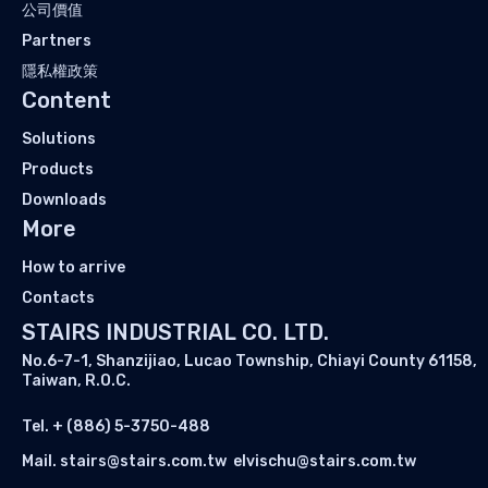
公司價值
Partners
隱私權政策
Content
Solutions
Products
Downloads
More
How to arrive
Contacts
STAIRS INDUSTRIAL CO. LTD.
No.6-7-1, Shanzijiao, Lucao Township, Chiayi County 61158,
Taiwan, R.O.C.
Tel.
+ (886) 5-3750-488
Mail.
stairs@stairs.com.tw
elvischu@stairs.com.tw